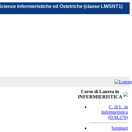
 Scienze Infermieristiche ed Ostetriche (classe LM/SNT1)
Corso di Laurea in
INFERMIERISTICA
C. di L. in
Infermieristica
(D.M.270)
Seminari