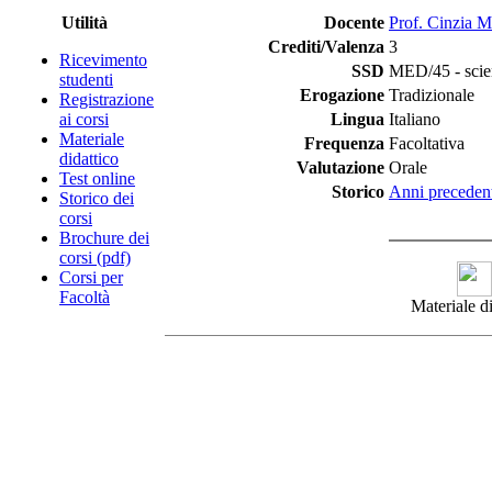
Utilità
Docente
Prof. Cinzia M
Crediti/Valenza
3
Ricevimento
SSD
MED/45 - scienz
studenti
Erogazione
Tradizionale
Registrazione
ai corsi
Lingua
Italiano
Materiale
Frequenza
Facoltativa
didattico
Valutazione
Orale
Test online
Storico
Anni preceden
Storico dei
corsi
Brochure dei
corsi (pdf)
Corsi per
Facoltà
Materiale di