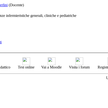
erlini
(Docente)
e infermieristiche generali, cliniche e pediatriche
ti
dattico
Test online
Vai a Moodle
Visita i forum
Registr
U