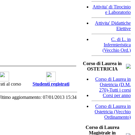
Attivita' di Tirocinio
e Laboratorio
Attivita' Didattiche
Elettive
C. di L. in
Infermieristica
(Vecchio Ord.)
Corso di Laurea in
OSTETRICIA
Corso di Laurea in
ati al corso
Studenti registrati
Ostetricia (D.M.
270)-Tutti i corsi
Corsi per anno
ltimo aggiornamento: 07/01/2013 15:34
Corso di Laurea in
Ostetricia (Vecchio
Ordinamento)
Corso di Laurea
Magistrale in