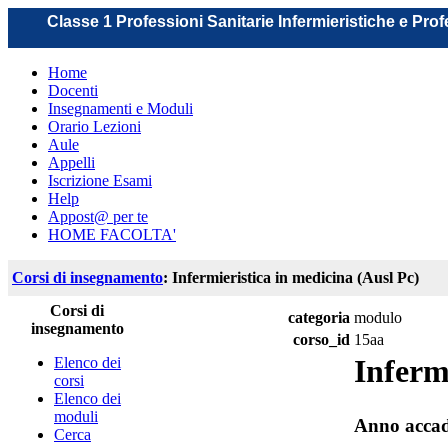
Classe 1 Professioni Sanitarie Infermieristiche e Pro
Home
Docenti
Insegnamenti e Moduli
Orario Lezioni
Aule
Appelli
Iscrizione Esami
Help
Appost@ per te
HOME FACOLTA'
Corsi di insegnamento
: Infermieristica in medicina (Ausl Pc)
Corsi di
categoria
modulo
insegnamento
corso_id
15aa
Inferm
Elenco dei
corsi
Elenco dei
moduli
Anno accad
Cerca