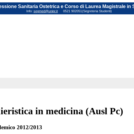
fessione Sanitaria Ostetrica e Corso di Laurea Magistrale in
Info:
segmed@unipr.it
0521 902051(Segreteria Studenti)
ieristica in medicina (Ausl Pc)
emico 2012/2013