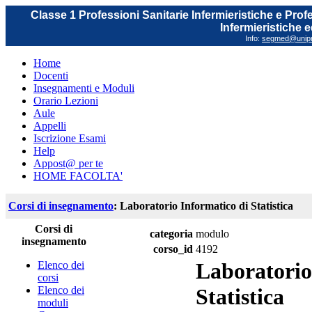
Classe 1 Professioni Sanitarie Infermieristiche e Prof
Infermieristiche 
Info:
segmed@unipr.
Home
Docenti
Insegnamenti e Moduli
Orario Lezioni
Aule
Appelli
Iscrizione Esami
Help
Appost@ per te
HOME FACOLTA'
Corsi di insegnamento
: Laboratorio Informatico di Statistica
Corsi di
categoria
modulo
insegnamento
corso_id
4192
Laboratorio
Elenco dei
corsi
Elenco dei
Statistica
moduli