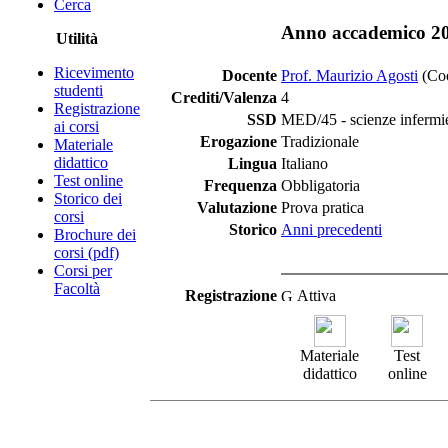
Cerca
Anno accademico 2
Utilità
Ricevimento
Docente
Prof. Maurizio Agosti
(Coo
studenti
Crediti/Valenza
4
Registrazione
SSD
MED/45 - scienze infermier
ai corsi
Erogazione
Tradizionale
Materiale
didattico
Lingua
Italiano
Test online
Frequenza
Obbligatoria
Storico dei
Valutazione
Prova pratica
corsi
Storico
Anni precedenti
Brochure dei
corsi (pdf)
Corsi per
Facoltà
Registrazione
Attiva
Materiale
Test
didattico
online