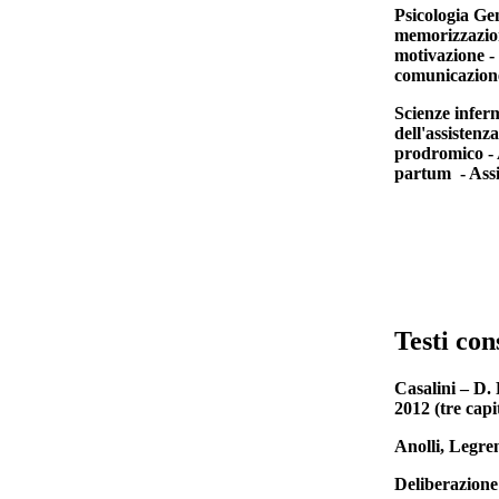
Psicologia Ge
memorizzazione
motivazione -
comunicazione
Scienze infermi
dell'assistenz
prodromico - A
partum - Assis
Testi con
Casalini – D. 
2012 (tre capit
Anolli, Legren
Deliberazio
ne