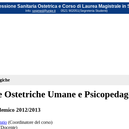
fessione Sanitaria Ostetrica e Corso di Laurea Magistrale in
Info:
segmed@unipr.it
0521 902051(Segreteria Studenti)
giche
e Ostetriche Umane e Psicopedag
emico 2012/2013
ggio
(Coordinatore del corso)
(Docente)