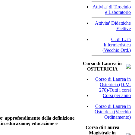
Attivita' di Tirocinio
e Laboratorio
Attivita' Didattiche
Elettive
C. di L. in
Infermieristica
(Vecchio Ord.)
Corso di Laurea in
OSTETRICIA
Corso di Laurea in
Ostetricia (D.M.
270)-Tutti i corsi
Corsi per anno
Corso di Laurea in
Ostetricia (Vecchio
Ordinamento)
ne; approfondimento della definizione
to-in-educazione; educazione e
Corso di Laurea
Magistrale in