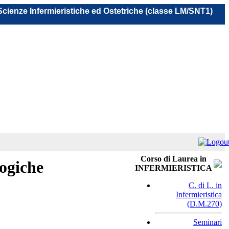
 Scienze Infermieristiche ed Ostetriche (classe LM/SNT1)
Corso di Laurea in
ogiche
INFERMIERISTICA
C. di L. in
Infermieristica
(D.M.270)
Seminari