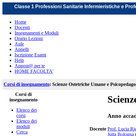
Classe 1 Professioni Sanitarie Infermieristiche e Pro
Home
Docenti
Insegnamenti e Moduli
Orario Lezioni
Aule
Appelli
Iscrizione Esami
Help
Appost@ per te
HOME FACOLTA'
Corsi di insegnamento
: Scienze Ostetriche Umane e Psicopedago
Corsi di
Scienz
insegnamento
Elenco dei
Anno accad
corsi
Elenco dei
moduli
Docente
Prof. Lucia Ri
Cerca
Jutta Bologna