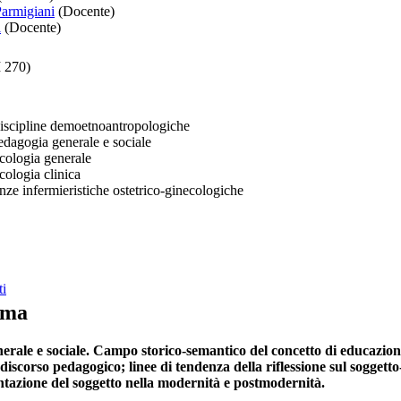
Parmigiani
(Docente)
i
(Docente)
M 270)
scipline demoetnoantropologiche
dagogia generale e sociale
cologia generale
cologia clinica
ze infermieristiche ostetrico-ginecologiche
ti
mma
erale e sociale. Campo storico-semantico del concetto di educazio
l discorso pedagogico; linee di tendenza della riflessione sul sogget
tazione del soggetto nella modernità e postmodernità.