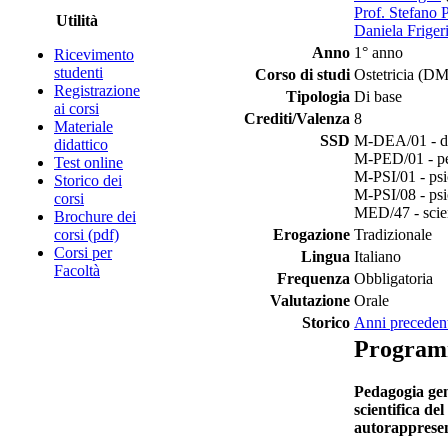
Prof. Stefano 
Utilità
Daniela Friger
Anno
1° anno
Ricevimento
studenti
Corso di studi
Ostetricia (D
Registrazione
Tipologia
Di base
ai corsi
Crediti/Valenza
8
Materiale
SSD
M-DEA/01 - di
didattico
M-PED/01 - pe
Test online
M-PSI/01 - psi
Storico dei
M-PSI/08 - psi
corsi
MED/47 - scien
Brochure dei
corsi (pdf)
Erogazione
Tradizionale
Corsi per
Lingua
Italiano
Facoltà
Frequenza
Obbligatoria
Valutazione
Orale
Storico
Anni preceden
Progra
Pedagogia gen
scientifica de
autorappresen