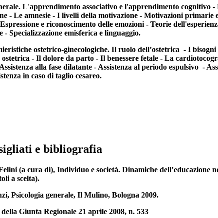
nerale. L'apprendimento associativo e l'apprendimento cognitivo - L
 - Le amnesie - I livelli della motivazione - Motivazioni primarie e 
 Espressione e riconoscimento delle emozioni - Teorie dell'esperien
 - Specializzazione emisferica e linguaggio.
eristiche ostetrico-ginecologiche. Il ruolo dell’ostetrica - I bisogni 
a ostetrica - Il dolore da parto - Il benessere fetale - La cardiotocog
ssistenza alla fase dilatante - Assistenza al periodo espulsivo - As
tenza in caso di taglio cesareo.
sigliati e bibliografia
Felini (a cura di), Individuo e società. Dinamiche dell’educazione n
oli a scelta).
zi, Psicologia generale, Il Mulino, Bologna 2009.
 della Giunta Regionale 21 aprile 2008, n. 533