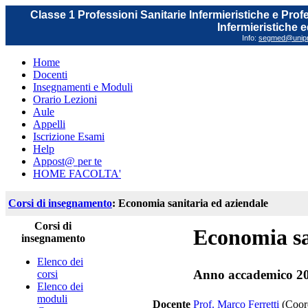
Classe 1 Professioni Sanitarie Infermieristiche e Prof
Infermieristiche 
Info:
segmed@unipr.
Home
Docenti
Insegnamenti e Moduli
Orario Lezioni
Aule
Appelli
Iscrizione Esami
Help
Appost@ per te
HOME FACOLTA'
Corsi di insegnamento
: Economia sanitaria ed aziendale
Corsi di
Economia sa
insegnamento
Elenco dei
Anno accademico 2
corsi
Elenco dei
moduli
Docente
Prof. Marco Ferretti
(Coor