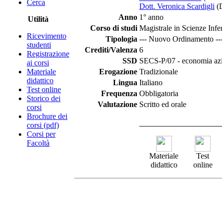
Cerca
Dott. Veronica Scardigli
(
Anno
1° anno
Utilità
Corso di studi
Magistrale in Scienze Infe
Ricevimento
Tipologia
--- Nuovo Ordinamento --
studenti
Crediti/Valenza
6
Registrazione
SSD
SECS-P/07 - economia az
ai corsi
Materiale
Erogazione
Tradizionale
didattico
Lingua
Italiano
Test online
Frequenza
Obbligatoria
Storico dei
Valutazione
Scritto ed orale
corsi
Brochure dei
corsi (pdf)
Corsi per
Facoltà
Materiale
Test
didattico
online