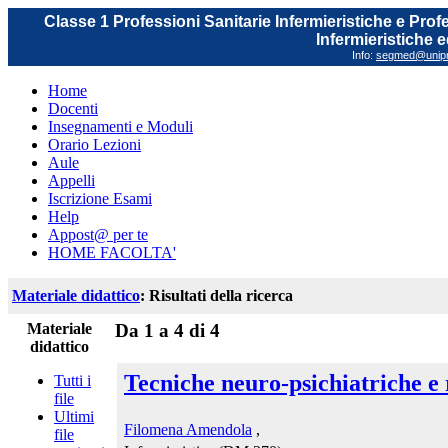
Classe 1 Professioni Sanitarie Infermieristiche e Prof
Infermieristiche 
Info:
segmed@unipr.
Home
Docenti
Insegnamenti e Moduli
Orario Lezioni
Aule
Appelli
Iscrizione Esami
Help
Appost@ per te
HOME FACOLTA'
Materiale didattico
: Risultati della ricerca
Materiale
Da 1 a 4 di 4
didattico
Tecniche neuro-psichiatriche e r
Tutti i
file
Ultimi
Filomena Amendola
,
file