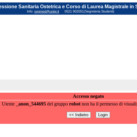
fessione Sanitaria Ostetrica e Corso di Laurea Magistrale in
Info:
segmed@unipr.it
0521 902051(Segreteria Studenti)
Accesso negato
Utente
_anon_544695
del gruppo
robot
non ha il permesso di visuali