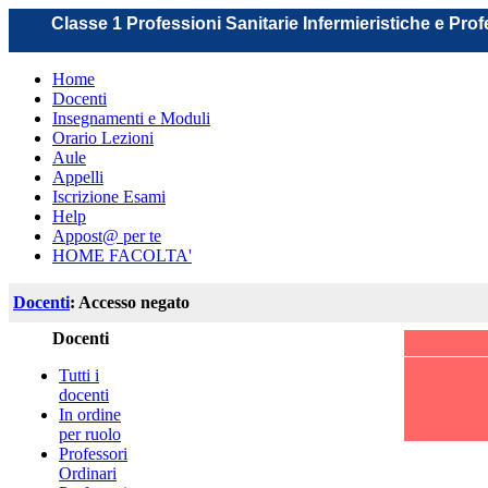
Classe 1 Professioni Sanitarie Infermieristiche e Pro
Home
Docenti
Insegnamenti e Moduli
Orario Lezioni
Aule
Appelli
Iscrizione Esami
Help
Appost@ per te
HOME FACOLTA'
Docenti
: Accesso negato
Docenti
Tutti i
docenti
In ordine
per ruolo
Professori
Ordinari