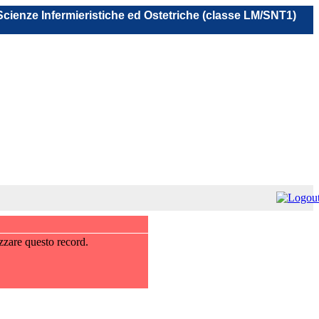
 Scienze Infermieristiche ed Ostetriche (classe LM/SNT1)
zzare questo record.