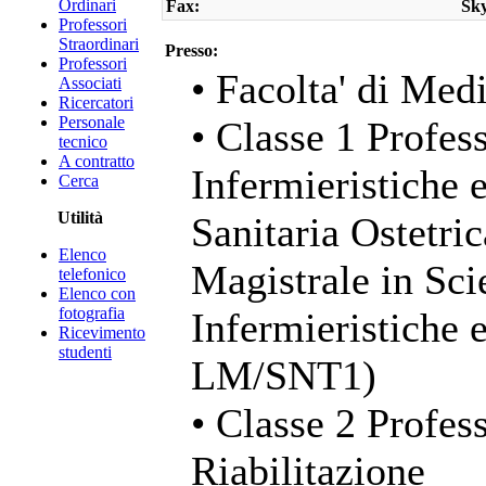
Ordinari
Fax:
Sk
Professori
Straordinari
Presso:
Professori
• Facolta' di Med
Associati
Ricercatori
Personale
• Classe 1 Profess
tecnico
A contratto
Infermieristiche 
Cerca
Utilità
Sanitaria Ostetri
Elenco
Magistrale in Sci
telefonico
Elenco con
fotografia
Infermieristiche 
Ricevimento
studenti
LM/SNT1)
• Classe 2 Profess
Riabilitazione