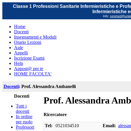
Classe 1 Professioni Sanitarie Infermieristiche e Prof
Infermieristiche 
Info:
segmed@unipr.
Home
Docenti
Insegnamenti e Moduli
Orario Lezioni
Aule
Appelli
Iscrizione Esami
Help
Appost@ per te
HOME FACOLTA'
Docenti
: Prof. Alessandra Ambanelli
Docenti
Prof. Alessandra Amb
Tutti i
docenti
Ricercatore
In ordine
per ruolo
Tel:
0521034510
Email:
alessa
Professori