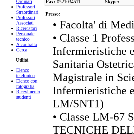
Ordinari
Fax:
0521034511
Skype:
Professori
Straordinari
Presso:
Professori
• Facolta' di Med
Associati
Ricercatori
Personale
• Classe 1 Profess
tecnico
A contratto
Infermieristiche 
Cerca
Utilità
Sanitaria Ostetri
Elenco
Magistrale in Sci
telefonico
Elenco con
fotografia
Infermieristiche 
Ricevimento
studenti
LM/SNT1)
• Classe LM-67
TECNICHE DELL