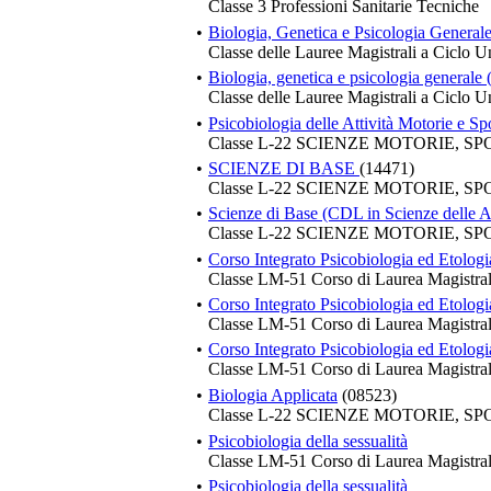
Classe 3 Professioni Sanitarie Tecniche
•
Biologia, Genetica e Psicologia Generale
Classe delle Lauree Magistrali a Ciclo U
•
Biologia, genetica e psicologia generale
Classe delle Lauree Magistrali a Ciclo U
•
Psicobiologia delle Attività Motorie e Sp
Classe L-22 SCIENZE MOTORIE, S
•
SCIENZE DI BASE
(14471)
Classe L-22 SCIENZE MOTORIE, S
•
Scienze di Base (CDL in Scienze delle At
Classe L-22 SCIENZE MOTORIE, S
•
Corso Integrato Psicobiologia ed Etolog
Classe LM-51 Corso di Laurea Magistral
•
Corso Integrato Psicobiologia ed Etolog
Classe LM-51 Corso di Laurea Magistral
•
Corso Integrato Psicobiologia ed Etolog
Classe LM-51 Corso di Laurea Magistral
•
Biologia Applicata
(08523)
Classe L-22 SCIENZE MOTORIE, S
•
Psicobiologia della sessualità
Classe LM-51 Corso di Laurea Magistral
•
Psicobiologia della sessualità