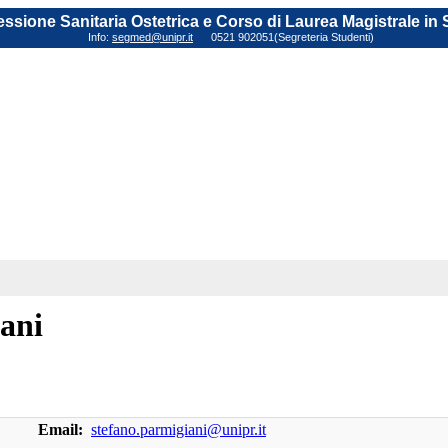
fessione Sanitaria Ostetrica e Corso di Laurea Magistrale in
Info:
segmed@unipr.it
0521 902051(Segreteria Studenti)
iani
Email:
stefano.parmigiani@unipr.it