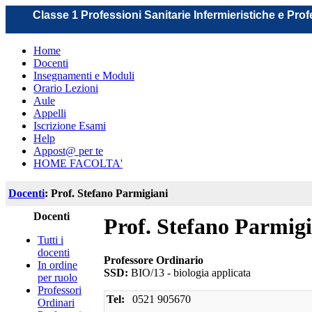
Classe 1 Professioni Sanitarie Infermieristiche e Pro
Home
Docenti
Insegnamenti e Moduli
Orario Lezioni
Aule
Appelli
Iscrizione Esami
Help
Appost@ per te
HOME FACOLTA'
Docenti
: Prof. Stefano Parmigiani
Docenti
Prof. Stefano Parmig
Tutti i
docenti
Professore Ordinario
In ordine
SSD:
BIO/13 - biologia applicata
per ruolo
Professori
Tel:
0521 905670
Ordinari