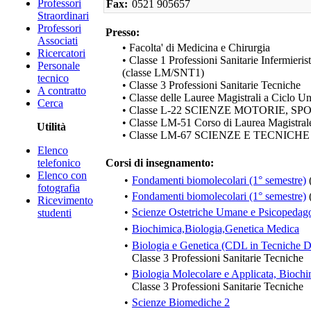
Professori
Fax:
0521 905657
Straordinari
Professori
Presso:
Associati
• Facolta' di Medicina e Chirurgia
Ricercatori
• Classe 1 Professioni Sanitarie Infermieris
Personale
(classe LM/SNT1)
tecnico
• Classe 3 Professioni Sanitarie Tecniche
A contratto
• Classe delle Lauree Magistrali a Ciclo U
Cerca
• Classe L-22 SCIENZE MOTORIE, S
• Classe LM-51 Corso di Laurea Magistrale
Utilità
• Classe LM-67 SCIENZE E TECNIC
Elenco
telefonico
Corsi di insegnamento:
Elenco con
•
Fondamenti biomolecolari (1° semestre)
fotografia
•
Fondamenti biomolecolari (1° semestre)
Ricevimento
•
Scienze Ostetriche Umane e Psicopedag
studenti
•
Biochimica,Biologia,Genetica Medica
•
Biologia e Genetica (CDL in Tecniche Di
Classe 3 Professioni Sanitarie Tecniche
•
Biologia Molecolare e Applicata, Biochi
Classe 3 Professioni Sanitarie Tecniche
•
Scienze Biomediche 2