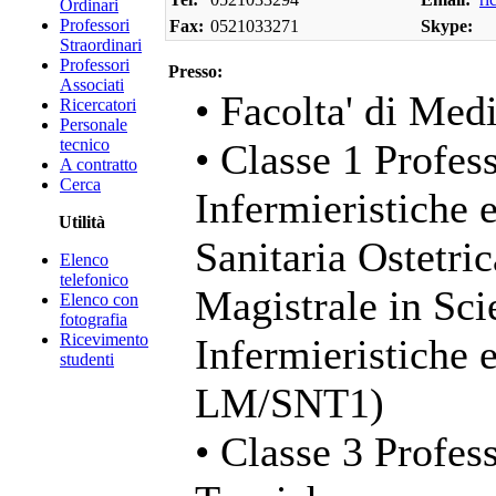
Ordinari
Professori
Fax:
0521033271
Skype:
Straordinari
Professori
Presso:
Associati
• Facolta' di Med
Ricercatori
Personale
tecnico
• Classe 1 Profess
A contratto
Cerca
Infermieristiche 
Utilità
Sanitaria Ostetri
Elenco
telefonico
Magistrale in Sci
Elenco con
fotografia
Ricevimento
Infermieristiche 
studenti
LM/SNT1)
• Classe 3 Profess