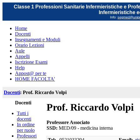
Classe 1 Professioni Sanitarie Infermieristiche e Prof
Infermieristiche 
Info:
segmed@unipr.
Home
Docenti
Insegnamenti e Moduli
Orario Lezioni
Aule
Appelli
Iscrizione Esami
Help
Appost@ per te
HOME FACOLTA'
Docenti
: Prof. Riccardo Volpi
Docenti
Prof. Riccardo Volpi
Tutti i
docenti
Professore Associato
In ordine
SSD:
MED/09 - medicina interna
per ruolo
Professori
Tel:
0521033294
Email:
ri