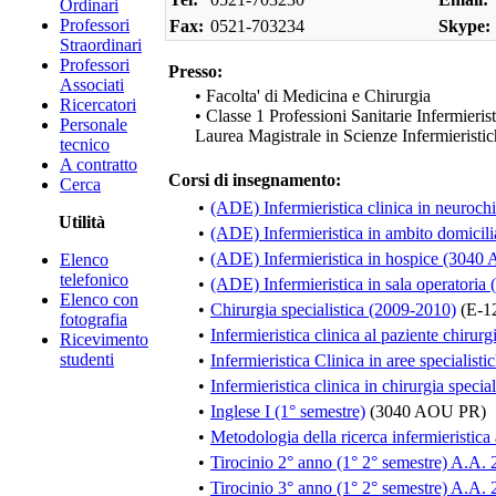
Ordinari
Professori
Fax:
0521-703234
Skype:
Straordinari
Professori
Presso:
Associati
• Facolta' di Medicina e Chirurgia
Ricercatori
• Classe 1 Professioni Sanitarie Infermieris
Personale
Laurea Magistrale in Scienze Infermierist
tecnico
A contratto
Corsi di insegnamento:
Cerca
•
(ADE) Infermieristica clinica in neuro
Utilità
•
(ADE) Infermieristica in ambito domici
•
(ADE) Infermieristica in hospice (304
Elenco
telefonico
•
(ADE) Infermieristica in sala operator
Elenco con
•
Chirurgia specialistica (2009-2010)
(E-1
fotografia
•
Infermieristica clinica al paziente chirurg
Ricevimento
studenti
•
Infermieristica Clinica in aree specialist
•
Infermieristica clinica in chirurgia specia
•
Inglese I (1° semestre)
(3040 AOU PR)
•
Metodologia della ricerca infermieristica
•
Tirocinio 2° anno (1° 2° semestre) A.A.
•
Tirocinio 3° anno (1° 2° semestre) A.A.