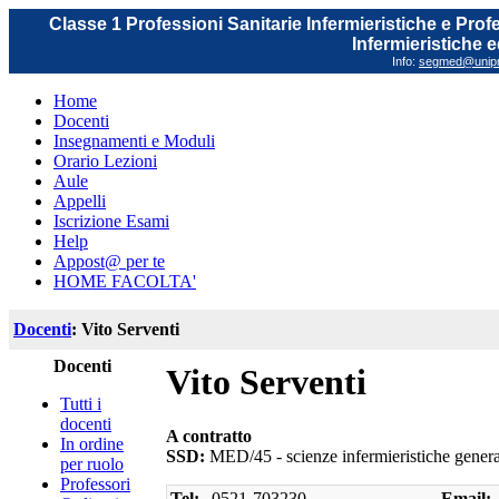
Classe 1 Professioni Sanitarie Infermieristiche e Prof
Infermieristiche 
Info:
segmed@unipr.
Home
Docenti
Insegnamenti e Moduli
Orario Lezioni
Aule
Appelli
Iscrizione Esami
Help
Appost@ per te
HOME FACOLTA'
Docenti
: Vito Serventi
Docenti
Vito Serventi
Tutti i
docenti
A contratto
In ordine
SSD:
MED/45 - scienze infermieristiche general
per ruolo
Professori
Tel:
0521-703230
Email: