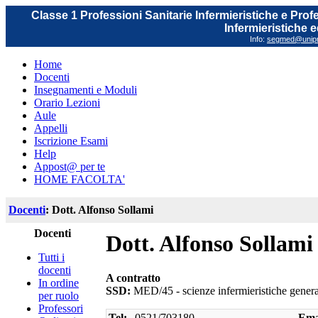
Classe 1 Professioni Sanitarie Infermieristiche e Prof
Infermieristiche 
Info:
segmed@unipr.
Home
Docenti
Insegnamenti e Moduli
Orario Lezioni
Aule
Appelli
Iscrizione Esami
Help
Appost@ per te
HOME FACOLTA'
Docenti
: Dott. Alfonso Sollami
Docenti
Dott. Alfonso Sollami
Tutti i
docenti
A contratto
In ordine
SSD:
MED/45 - scienze infermieristiche general
per ruolo
Professori
Tel:
0521/703180
Ema