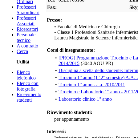
Ordinari
Professori
Fax:
Sky
Straordinari
Professori
Presso:
Associati
• Facolta' di Medicina e Chirurgia
Ricercatori
• Classe 1 Professioni Sanitarie Infermieris
Personale
Laurea Magistrale in Scienze Infermierist
tecnico
A contratto
Corsi di insegnamento:
Cerca
•
[PROG] Programmazione Tirocinio e Labor
Utilità
2014/2015
(3040 AOU PR)
•
Disciplina a scelta dello studente: Inferm
Elenco
•
Tirocinio 1° anno (1° 2° semestre) A.A.
telefonico
Elenco con
•
Tirocinio 1° anno - a.a. 2010/2011
fotografia
•
Tirocinio e Laboratorio 1° anno - 2011/
Ricevimento
•
Laboratorio clinico 1° anno
studenti
Ricevimento studenti:
per appuntamento
Interessi: