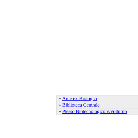
»
Aule ex-Biologici
»
Biblioteca Centrale
»
Plesso Biotecnologico v.Volturno