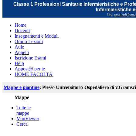
Classe 1 Professioni Sanitarie Infermieristiche e Prof
Infermieristiche 
Info:
segmed@unipr.
Home
Docenti
Insegnamenti e Moduli
Orario Lezioni
Aule
Appelli
Iscrizione Esami
Help
Appost@ per te
HOME FACOLTA'
Mappe e piantine
: Plesso Universitario-Ospedaliero di v.Gramsci
Mappe
Tutte le
mappe
MapViewer
Cerca