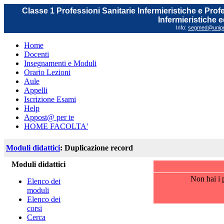
Classe 1 Professioni Sanitarie Infermieristiche e Prof
Infermieristiche 
Info:
segmed@unipr.
Home
Docenti
Insegnamenti e Moduli
Orario Lezioni
Aule
Appelli
Iscrizione Esami
Help
Appost@ per te
HOME FACOLTA'
Moduli didattici
: Duplicazione record
Moduli didattici
Non hai i p
Elenco dei
moduli
Elenco dei
corsi
Cerca