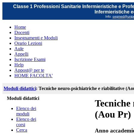
Classe 1 Professioni Sanitarie Infermieristiche e Prof
Infermieristiche 
Info:
segmed@unipr.
Home
Docenti
Insegnamenti e Moduli
Orario Lezioni
Aule
Appelli
Iscrizione Esami
Help
Appost@ per te
HOME FACOLTA'
Moduli didattici
: Tecniche neuro-psichiatriche e riabilitative (Ao
Moduli didattici
Tecniche 
Elenco dei
(Aou Pr)
moduli
Elenco dei
corsi
Cerca
Anno accademi