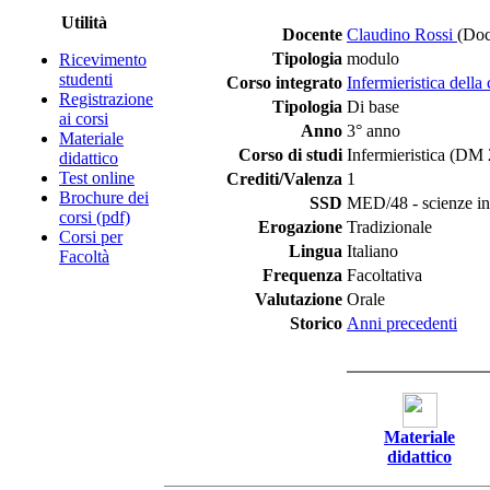
Utilità
Docente
Claudino Rossi
(Doc
Tipologia
modulo
Ricevimento
studenti
Corso integrato
Infermieristica dell
Registrazione
Tipologia
Di base
ai corsi
Anno
3° anno
Materiale
Corso di studi
Infermieristica (DM
didattico
Test online
Crediti/Valenza
1
Brochure dei
SSD
MED/48 - scienze inf
corsi (pdf)
Erogazione
Tradizionale
Corsi per
Lingua
Italiano
Facoltà
Frequenza
Facoltativa
Valutazione
Orale
Storico
Anni precedenti
Materiale
didattico