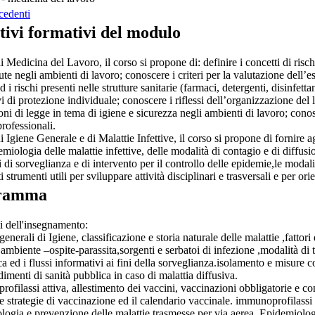
cedenti
tivi formativi del modulo
i Medicina del Lavoro, il corso si propone di: definire i concetti di rischi
lute negli ambienti di lavoro; conoscere i criteri per la valutazione dell’e
d i rischi presenti nelle strutture sanitarie (farmaci, detergenti, disinfetta
vi di protezione individuale; conoscere i riflessi dell’organizzazione del l
oni di legge in tema di igiene e sicurezza negli ambienti di lavoro; cono
professionali.
i Igiene Generale e di Malattie Infettive, il corso si propone di fornire ag
emiologia delle malattie infettive, delle modalità di contagio e di diffus
i di sorveglianza e di intervento per il controllo delle epidemie,le modalit
ti strumenti utili per sviluppare attività disciplinari e trasversali e per or
ramma
i dell'insegnamento:
enerali di Igiene, classificazione e storia naturale delle malattie ,fattori 
ambiente –ospite-parassita,sorgenti e serbatoi di infezione ,modalità di t
ca ed i flussi informativi ai fini della sorveglianza.isolamento e misur
imenti di sanità pubblica in caso di malattia diffusiva.
filassi attiva, allestimento dei vaccini, vaccinazioni obbligatorie e con
le strategie di vaccinazione ed il calendario vaccinale. immunoprofilassi
ogia e prevenzione delle malattie trasmesse per via aerea. Epidemiologi