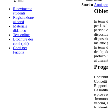
Utilità
Storico
Anni pre
Ricevimento
Obiet
studenti
Registrazione
In tema d
ai corsi
per la sa
Materiale
pericoli e
didattico
dispositi
Test online
disposizi
Brochure dei
malattie 
corsi (pdf)
In tema d
Corsi per
dell’epid
Facoltà
protocoll
ai discen
Prog
Contenut
Concetti g
Rapporti 
La notifi
e provved
Immunopro
vaccini, 
Epidemiol