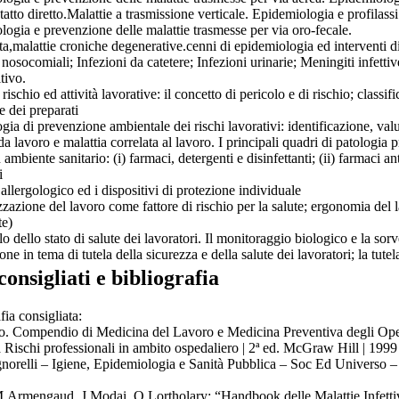
tatto diretto.Malattie a trasmissione verticale. Epidemiologia e profilassi
ogia e prevenzione delle malattie trasmesse per via oro-fecale.
vita,malattie croniche degenerative.cenni di epidemiologia ed interventi di
 nosocomiali; Infezioni da catetere; Infezioni urinarie; Meningiti infettiv
tivo.
 rischio ed attività lavorative: il concetto di pericolo e di rischio; classifi
e dei preparati
ia di prevenzione ambientale dei rischi lavorativi: identificazione, valut
da lavoro e malattia correlata al lavoro. I principali quadri di patologia p
n ambiente sanitario: (i) farmaci, detergenti e disinfettanti; (ii) farmaci ant
i
o allergologico ed i dispositivi di protezione individuale
zazione del lavoro come fattore di rischio per la salute; ergonomia del 
te)
llo dello stato di salute dei lavoratori. Il monitoraggio biologico e la sor
ne in tema di tutela della sicurezza e della salute dei lavoratori; la tutela
consigliati e bibliografia
fia consigliata:
o. Compendio di Medicina del Lavoro e Medicina Preventiva degli Opera
Rischi professionali in ambito ospedaliero | 2ª ed. McGraw Hill | 1999
gnorelli – Igiene, Epidemiologia e Sanità Pubblica – Soc Ed Universo
M.Armengaud, J.Modai, O.Lortholary: “Handbook delle Malattie Infetti