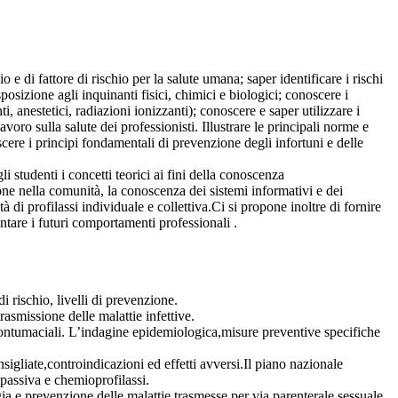
o e di fattore di rischio per la salute umana; saper identificare i rischi
sposizione agli inquinanti fisici, chimici e biologici; conoscere i
nti, anestetici, radiazioni ionizzanti); conoscere e saper utilizzare i
avoro sulla salute dei professionisti. Illustrare le principali norme e
scere i principi fondamentali di prevenzione degli infortuni e delle
li studenti i concetti teorici ai fini della conoscenza
ione nella comunità, la conoscenza dei sistemi informativi e dei
à di profilassi individuale e collettiva.Ci si propone inoltre di fornire
ientare i futuri comportamenti professionali .
di rischio, livelli di prevenzione.
rasmissione delle malattie infettive.
e contumaciali. L’indagine epidemiologica,misure preventive specifiche
sigliate,controindicazioni ed effetti avversi.Il piano nazionale
 passiva e chemioprofilassi.
a e prevenzione delle malattie trasmesse per via parenterale,sessuale