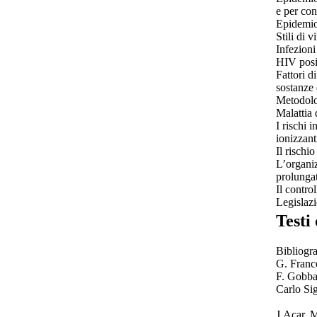
e per con
Epidemiol
Stili di 
Infezioni
HIV posi
Fattori di
sostanze 
Metodolog
Malattia 
I rischi i
ionizzant
Il rischi
L’organiz
prolunga
Il contro
Legislazio
Testi 
Bibliogra
G. Franc
F. Gobba 
Carlo Si
J.Acar, 