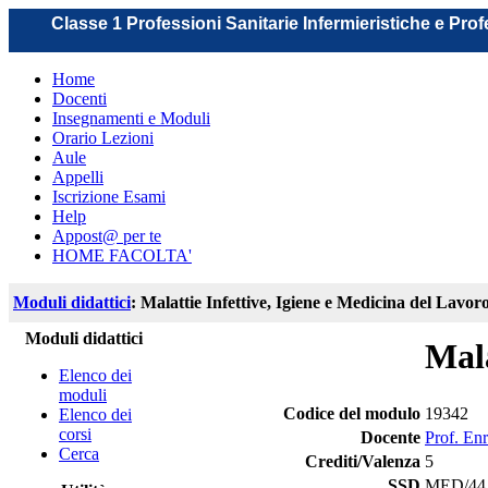
Classe 1 Professioni Sanitarie Infermieristiche e Pro
Home
Docenti
Insegnamenti e Moduli
Orario Lezioni
Aule
Appelli
Iscrizione Esami
Help
Appost@ per te
HOME FACOLTA'
Moduli didattici
: Malattie Infettive, Igiene e Medicina del Lavor
Moduli didattici
Mala
Elenco dei
moduli
Codice del modulo
19342
Elenco dei
corsi
Docente
Prof. En
Cerca
Crediti/Valenza
5
SSD
MED/44 -