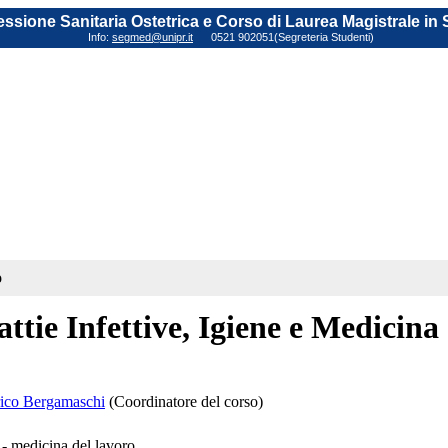
fessione Sanitaria Ostetrica e Corso di Laurea Magistrale in
Info:
segmed@unipr.it
0521 902051(Segreteria Studenti)
o
ttie Infettive, Igiene e Medicina
rico Bergamaschi
(Coordinatore del corso)
 medicina del lavoro