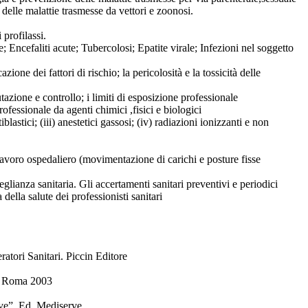
 delle malattie trasmesse da vettori e zoonosi.
 profilassi.
e; Encefaliti acute; Tubercolosi; Epatite virale; Infezioni nel soggetto
cazione dei fattori di rischio; la pericolosità e la tossicità delle
azione e controllo; i limiti di esposizione professionale
rofessionale da agenti chimici ,fisici e biologici
iblastici; (iii) anestetici gassosi; (iv) radiazioni ionizzanti e non
lavoro ospedaliero (movimentazione di carichi e posture fisse
veglianza sanitaria. Gli accertamenti sanitari preventivi e periodici
 della salute dei professionisti sanitari
tori Sanitari. Piccin Editore
 – Roma 2003
ve”. Ed. Mediserve