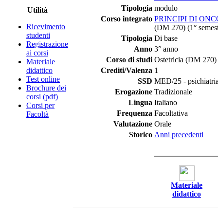
Tipologia
modulo
Utilità
Corso integrato
PRINCIPI DI ON
Ricevimento
(DM 270) (1° semest
studenti
Tipologia
Di base
Registrazione
Anno
3° anno
ai corsi
Corso di studi
Ostetricia (DM 270)
Materiale
didattico
Crediti/Valenza
1
Test online
SSD
MED/25 - psichiatri
Brochure dei
Erogazione
Tradizionale
corsi (pdf)
Lingua
Italiano
Corsi per
Frequenza
Facoltativa
Facoltà
Valutazione
Orale
Storico
Anni precedenti
Materiale
didattico