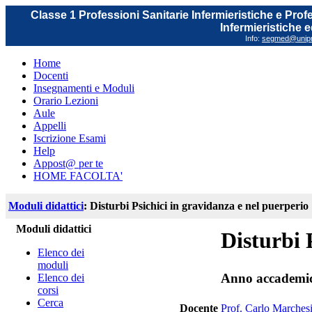
Classe 1 Professioni Sanitarie Infermieristiche e Prof
Infermieristiche 
Info:
segmed@unipr.
Home
Docenti
Insegnamenti e Moduli
Orario Lezioni
Aule
Appelli
Iscrizione Esami
Help
Appost@ per te
HOME FACOLTA'
Moduli didattici
: Disturbi Psichici in gravidanza e nel puerperio
Moduli didattici
Disturbi 
Elenco dei
moduli
Anno accademi
Elenco dei
corsi
Cerca
Docente
Prof. Carlo Marches