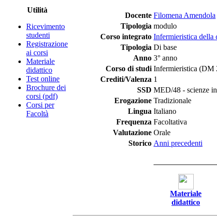
Utilità
Docente
Filomena Amendola
Tipologia
modulo
Ricevimento
studenti
Corso integrato
Infermieristica dell
Registrazione
Tipologia
Di base
ai corsi
Anno
3° anno
Materiale
Corso di studi
Infermieristica (DM
didattico
Test online
Crediti/Valenza
1
Brochure dei
SSD
MED/48 - scienze inf
corsi (pdf)
Erogazione
Tradizionale
Corsi per
Lingua
Italiano
Facoltà
Frequenza
Facoltativa
Valutazione
Orale
Storico
Anni precedenti
Materiale
didattico