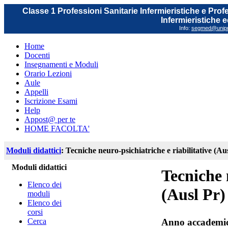
Classe 1 Professioni Sanitarie Infermieristiche e Prof
Infermieristiche 
Info:
segmed@unipr.
Home
Docenti
Insegnamenti e Moduli
Orario Lezioni
Aule
Appelli
Iscrizione Esami
Help
Appost@ per te
HOME FACOLTA'
Moduli didattici
: Tecniche neuro-psichiatriche e riabilitative (Au
Moduli didattici
Tecniche 
Elenco dei
(Ausl Pr)
moduli
Elenco dei
corsi
Cerca
Anno accademi