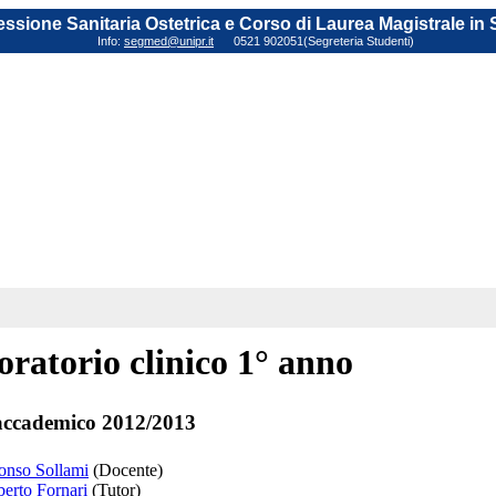
fessione Sanitaria Ostetrica e Corso di Laurea Magistrale in
Info:
segmed@unipr.it
0521 902051(Segreteria Studenti)
ratorio clinico 1° anno
ccademico 2012/2013
fonso Sollami
(Docente)
berto Fornari
(Tutor)