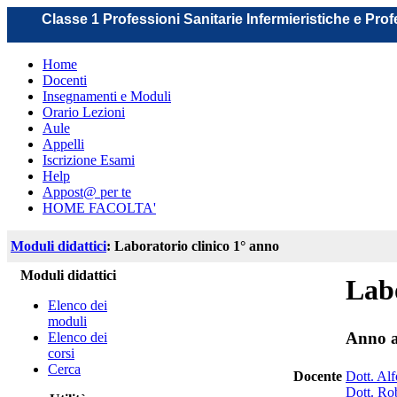
Classe 1 Professioni Sanitarie Infermieristiche e Pro
Home
Docenti
Insegnamenti e Moduli
Orario Lezioni
Aule
Appelli
Iscrizione Esami
Help
Appost@ per te
HOME FACOLTA'
Moduli didattici
: Laboratorio clinico 1° anno
Moduli didattici
Labo
Elenco dei
moduli
Anno a
Elenco dei
corsi
Cerca
Docente
Dott. Al
Dott. Ro