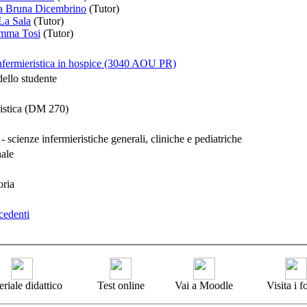
ta Bruna Dicembrino
(Tutor)
La Sala
(Tutor)
emma Tosi
(Tutor)
fermieristica in hospice (3040 AOU PR)
dello studente
ristica (DM 270)
scienze infermieristiche generali, cliniche e pediatriche
nale
oria
cedenti
riale didattico
Test online
Vai a Moodle
Visita i 