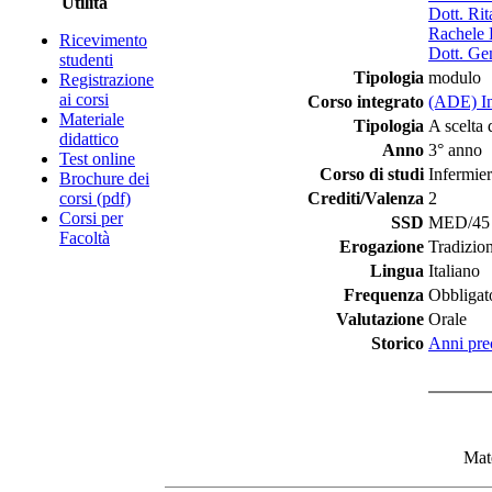
Utilità
Dott. Ri
Rachele 
Ricevimento
Dott. G
studenti
Tipologia
modulo
Registrazione
ai corsi
Corso integrato
(ADE) In
Materiale
Tipologia
A scelta 
didattico
Anno
3° anno
Test online
Corso di studi
Infermie
Brochure dei
corsi (pdf)
Crediti/Valenza
2
Corsi per
SSD
MED/45 - 
Facoltà
Erogazione
Tradizio
Lingua
Italiano
Frequenza
Obbligat
Valutazione
Orale
Storico
Anni pre
Mate