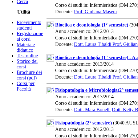
Cerca
Corso di studi in: Infermieristica (DM 270
Docente:
Prof. Giuliana Masera
Utilità
Ricevimento
Bioetica e deontologia (1° semestre)
(30
studenti
Anno accademico: 2012/2013
Registrazione
Corso di studi in: Infermieristica (DM 270
ai corsi
Docente:
Dott. Laura Tibaldi
Prof. Giulia
Materiale
didattico
Test online
Bioetica e deontologia (1° semestre) - A
Storico dei
Anno accademico: 2013/2014
corsi
Corso di studi in: Infermieristica (DM 270
Brochure dei
Docente:
Dott. Laura Tibaldi
Prof. Giulia
corsi (pdf)
Corsi per
Facoltà
Fisiopatologia e Microbiologia(2° semes
Anno accademico: 2013/2014
Corso di studi in: Infermieristica (DM 270
Docente:
Dott. Mara Bonelli
Dott. Ketty B
Fisiopatologia (2° semestre)
(3040 AUSL
Anno accademico: 2012/2013
Corso di studi in: Infermieristica (DM 270