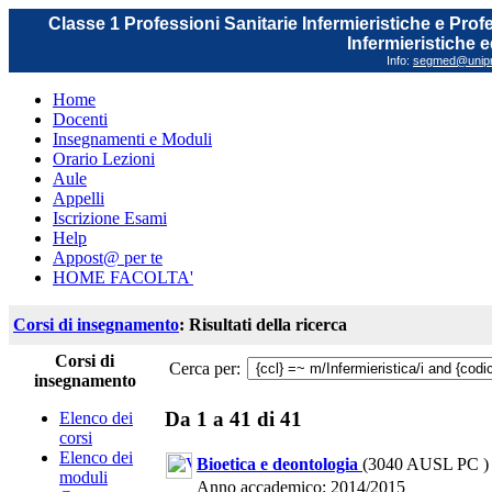
Classe 1 Professioni Sanitarie Infermieristiche e Prof
Infermieristiche 
Info:
segmed@unipr.
Home
Docenti
Insegnamenti e Moduli
Orario Lezioni
Aule
Appelli
Iscrizione Esami
Help
Appost@ per te
HOME FACOLTA'
Corsi di insegnamento
: Risultati della ricerca
Corsi di
Cerca per:
insegnamento
Da 1 a 41 di 41
Elenco dei
corsi
Elenco dei
Bioetica e deontologia
(3040 AUSL PC )
moduli
Anno accademico: 2014/2015