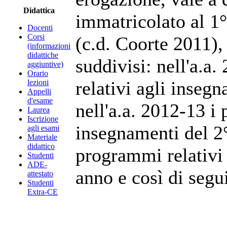
Didattica
immatricolato al 1°
Docenti
Corsi
(c.d. Coorte 2011),
(informazioni
didattiche
suddivisi: nell'a.a
aggiuntive)
Orario
relativi agli inseg
lezioni
Appelli
d'esame
nell'a.a. 2012-13 i
Laurea
Iscrizione
insegnamenti del 2°
agli esami
Materiale
didattico
programmi relativi 
Studenti
ADE-
anno e così di segui
attestato
Studenti
Extra-CE