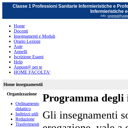
Classe 1 Professioni Sanitarie Infermieristiche e Prof
Infermieristiche 
Info:
segmed@unipr.
Home
Docenti
Insegnamenti e Moduli
Orario Lezioni
Aule
Appelli
Iscrizione Esami
Help
Appost@ per te
HOME FACOLTA'
Home insegnamentii
Organizzazione
Programma degli 
Ordinamento
didattico
Gli insegnamenti s
Indirizzi utili
Redazione
erogazione, vale a 
Trasferimenti