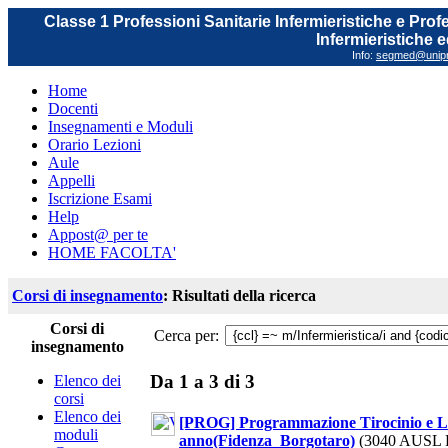
Classe 1 Professioni Sanitarie Infermieristiche e Prof
Infermieristiche 
Info:
segmed@unipr.
Home
Docenti
Insegnamenti e Moduli
Orario Lezioni
Aule
Appelli
Iscrizione Esami
Help
Appost@ per te
HOME FACOLTA'
Corsi di insegnamento
: Risultati della ricerca
Corsi di
Cerca per:
insegnamento
Da 1 a 3 di 3
Elenco dei
corsi
Elenco dei
[PROG] Programmazione Tirocinio e Labo
moduli
anno(Fidenza_Borgotaro)
(3040 AUSL 