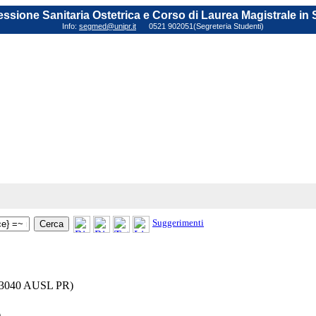
fessione Sanitaria Ostetrica e Corso di Laurea Magistrale in
Info:
segmed@unipr.it
0521 902051(Segreteria Studenti)
Suggerimenti
3040 AUSL PR)
)