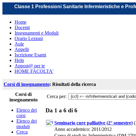
Classe 1 Professioni Sanitarie Infermieristiche e Pro
Home
Docenti
Insegnamenti e Moduli
Orario Lezioni
Aule
Appelli
Iscrizione Esami
Help
Appost@ per te
HOME FACOLTA'
Corsi di insegnamento
: Risultati della ricerca
Corsi di
Cerca per:
insegnamento
Da 1 a 6 di 6
Elenco dei
corsi
Elenco dei
Seminario cure palliative (2° semestre)
(
moduli
Anno accademico: 2011/2012
Cerca
Corso di studi in: Infermieristica (DM 270