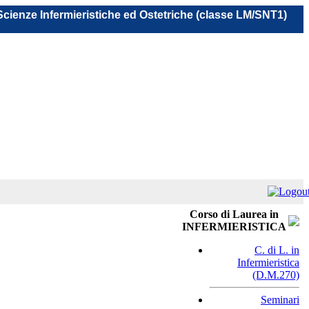
 Scienze Infermieristiche ed Ostetriche (classe LM/SNT1)
Corso di Laurea in
INFERMIERISTICA
C. di L. in
Infermieristica
(D.M.270)
Seminari