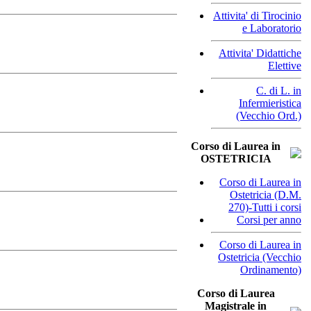
Attivita' di Tirocinio
e Laboratorio
Attivita' Didattiche
Elettive
C. di L. in
Infermieristica
(Vecchio Ord.)
Corso di Laurea in
OSTETRICIA
Corso di Laurea in
Ostetricia (D.M.
270)-Tutti i corsi
Corsi per anno
Corso di Laurea in
Ostetricia (Vecchio
Ordinamento)
Corso di Laurea
Magistrale in