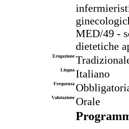
infermierist
ginecologic
MED/49 - sc
dietetiche a
Erogazione
Tradizional
Lingua
Italiano
Frequenza
Obbligatori
Valutazione
Orale
Program