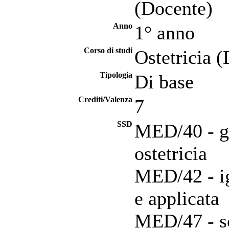
(Docente)
Anno
1° anno
Corso di studi
Ostetricia 
Tipologia
Di base
Crediti/Valenza
7
SSD
MED/40 - g
ostetricia
MED/42 - ig
e applicata
MED/47 - s