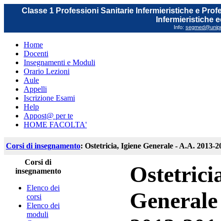
Classe 1 Professioni Sanitarie Infermieristiche e Prof
Infermieristiche 
Info:
segmed@unipr.
Home
Docenti
Insegnamenti e Moduli
Orario Lezioni
Aule
Appelli
Iscrizione Esami
Help
Appost@ per te
HOME FACOLTA'
Corsi di insegnamento
: Ostetricia, Igiene Generale - A.A. 2013-
Corsi di
Ostetrici
insegnamento
Elenco dei
Generale 
corsi
Elenco dei
moduli