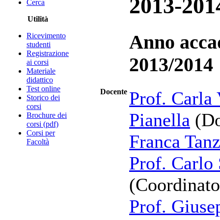
2013-201
Cerca
Utilità
Ricevimento
Anno acca
studenti
Registrazione
2013/2014
ai corsi
Materiale
didattico
Test online
Docente
Prof. Carla 
Storico dei
corsi
Pianella
(Do
Brochure dei
corsi (pdf)
Corsi per
Franca Tanz
Facoltà
Prof. Carlo 
(Coordinato
Prof. Giuse