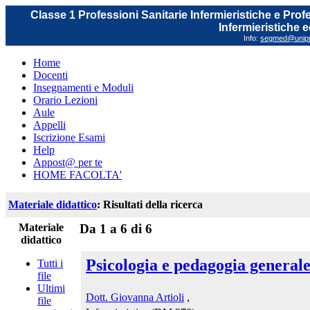
Classe 1 Professioni Sanitarie Infermieristiche e Prof
Infermieristiche 
Info:
segmed@unipr.
Home
Docenti
Insegnamenti e Moduli
Orario Lezioni
Aule
Appelli
Iscrizione Esami
Help
Appost@ per te
HOME FACOLTA'
Materiale didattico
: Risultati della ricerca
Materiale
Da 1 a 6 di 6
didattico
Psicologia e pedagogia generale
Tutti i
file
Ultimi
Dott. Giovanna Artioli
,
file