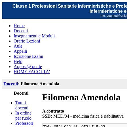
Classe 1 Professioni Sanitarie Infermieristiche e Prof
Infermieristiche 
Info:
segmed@unipr.
Home
Docenti
Insegnamenti e Moduli
Orario Lezioni
Aule
Appelli
Iscrizione Esami
Help
Appost@ per te
HOME FACOLTA'
Docenti
: Filomena Amendola
Docenti
Filomena Amendola
Tutti i
docenti
A contratto
In ordine
SSD:
MED/34 - medicina fisica e riabilitativa
per ruolo
Professori
Tel:
0521.033146 - 0524.515433