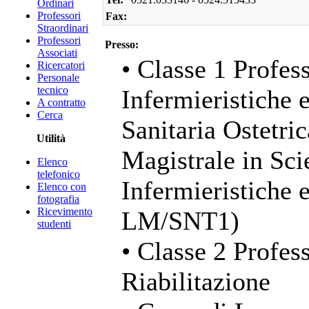
Ordinari
Professori
Fax:
Straordinari
Professori
Presso:
Associati
• Classe 1 Profess
Ricercatori
Personale
tecnico
Infermieristiche 
A contratto
Cerca
Sanitaria Ostetri
Utilità
Magistrale in Sci
Elenco
telefonico
Infermieristiche 
Elenco con
fotografia
Ricevimento
LM/SNT1)
studenti
• Classe 2 Profess
Riabilitazione