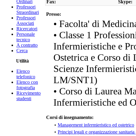
Ordinari
Fax:
Skype:
Professori
Straordinari
Presso:
Professori
• Facolta' di Medicin
Associati
Ricercatori
• Classe 1 Profession
Personale
tecnico
Infermieristiche e Pr
A contratto
Cerca
Ostetrica e Corso di 
Utilità
Scienze Infermieristi
Elenco
telefonico
LM/SNT1)
Elenco con
fotografia
• Corso di Laurea Ma
Ricevimento
studenti
Infermieristiche ed O
Corsi di insegnamento:
•
Management infermieristico ed ostetrico
•
Principi legali e organizzazione sanitaria