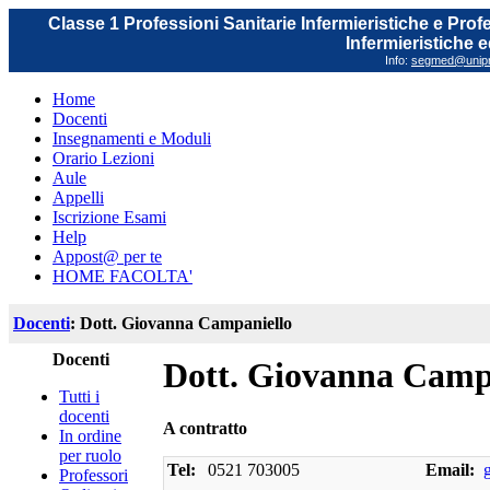
Classe 1 Professioni Sanitarie Infermieristiche e Prof
Infermieristiche 
Info:
segmed@unipr.
Home
Docenti
Insegnamenti e Moduli
Orario Lezioni
Aule
Appelli
Iscrizione Esami
Help
Appost@ per te
HOME FACOLTA'
Docenti
: Dott. Giovanna Campaniello
Docenti
Dott. Giovanna Camp
Tutti i
docenti
A contratto
In ordine
per ruolo
Tel:
0521 703005
Email:
Professori