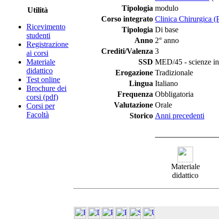
Tipologia
modulo
Utilità
Corso integrato
Clinica Chirurgica
Ricevimento
Tipologia
Di base
studenti
Anno
2° anno
Registrazione
Crediti/Valenza
3
ai corsi
Materiale
SSD
MED/45 - scienze infe
didattico
Erogazione
Tradizionale
Test online
Lingua
Italiano
Brochure dei
Frequenza
Obbligatoria
corsi (pdf)
Valutazione
Orale
Corsi per
Facoltà
Storico
Anni precedenti
Materiale
didattico