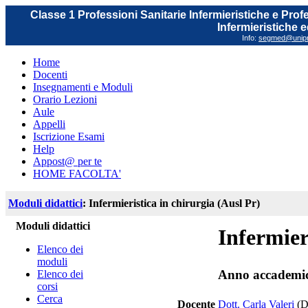
Classe 1 Professioni Sanitarie Infermieristiche e Prof
Infermieristiche 
Info:
segmed@unipr.
Home
Docenti
Insegnamenti e Moduli
Orario Lezioni
Aule
Appelli
Iscrizione Esami
Help
Appost@ per te
HOME FACOLTA'
Moduli didattici
: Infermieristica in chirurgia (Ausl Pr)
Moduli didattici
Infermier
Elenco dei
moduli
Anno accademi
Elenco dei
corsi
Cerca
Docente
Dott. Carla Valeri
(D