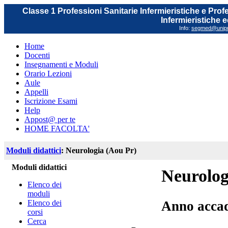
Classe 1 Professioni Sanitarie Infermieristiche e Prof
Infermieristiche 
Info:
segmed@unipr.
Home
Docenti
Insegnamenti e Moduli
Orario Lezioni
Aule
Appelli
Iscrizione Esami
Help
Appost@ per te
HOME FACOLTA'
Moduli didattici
: Neurologia (Aou Pr)
Moduli didattici
Neurolog
Elenco dei
moduli
Elenco dei
Anno acca
corsi
Cerca