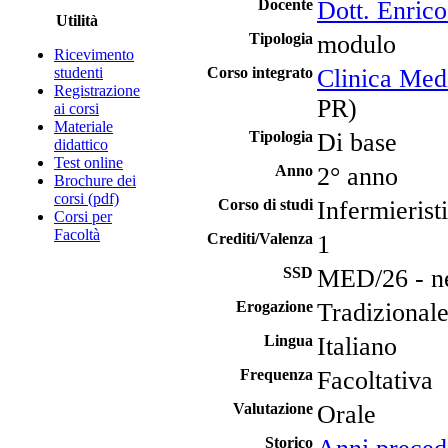
Docente
Dott. Enrico
Utilità
Tipologia
modulo
Ricevimento
studenti
Corso integrato
Clinica Med
Registrazione
PR)
ai corsi
Materiale
Tipologia
Di base
didattico
Test online
Anno
2° anno
Brochure dei
corsi (pdf)
Corso di studi
Infermieris
Corsi per
Facoltà
Crediti/Valenza
1
SSD
MED/26 - ne
Erogazione
Tradizional
Lingua
Italiano
Frequenza
Facoltativa
Valutazione
Orale
Storico