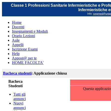
Classe 1 Professioni Sanitarie Infermieristiche e Prof
Infermieristiche 
Info:
segmed@unipr.
Home
Docenti
Insegnamenti e Moduli
Orario Lezioni
Aule
Appelli
Iscrizione Esami
Help
Appost@ per te
HOME FACOLTA'
Bacheca studenti
: Applicazione chiusa
Bacheca
Studenti
Questa applicazio
Tutti gli
annunci
Nuovi
annunci