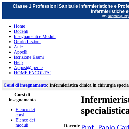
Classe 1 Professioni Sanitarie Infermieristiche e Prof
Infermieristiche 
Info:
segmed@unipr.
Home
Docenti
Insegnamenti e Moduli
Orario Lezioni
Aule
Appelli
Iscrizione Esami
Help
Appost@ per te
HOME FACOLTA'
Corsi di insegnamento
: Infermieristica clinica in chirurgia specia
Corsi di
Infermierist
insegnamento
specialistic
Elenco dei
corsi
Elenco dei
moduli
Docente
Prof. Paolo Ca