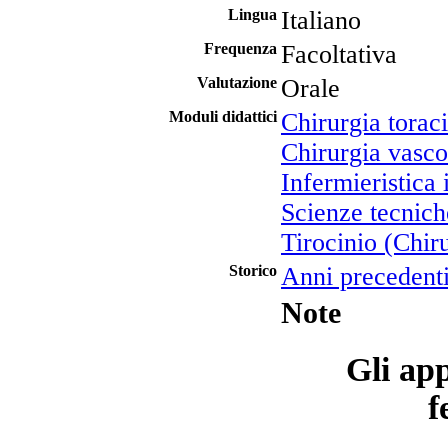
Lingua
Italiano
Frequenza
Facoltativa
Valutazione
Orale
Moduli didattici
Chirurgia torac
Chirurgia vasco
Infermieristica 
Scienze tecnich
Tirocinio (Chiru
Storico
Anni precedent
Note
Gli app
f