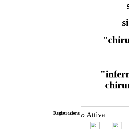
s
"chiru
"inferm
chiru
Registrazione
Attiva