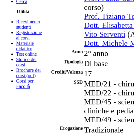
Cerca
corso)
Utilità
Prof. Tiziano T
Ricevimento
Dott. Elisabetta
studenti
Registrazione
Vito Serventi
(A
ai corsi
Dott. Michele 
Materiale
didattico
Anno
2° anno
Test online
Storico dei
Tipologia
Di base
corsi
Brochure dei
Crediti/Valenza
17
corsi (pdf)
Corsi per
SSD
MED/21 - chirur
Facoltà
MED/22 - chiru
MED/45 - scienz
cliniche e pedia
MED/49 - scienz
Erogazione
Tradizionale