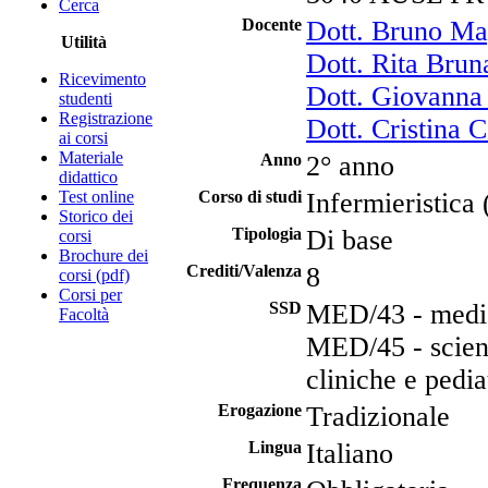
Cerca
Docente
Dott. Bruno Ma
Utilità
Dott. Rita Bru
Ricevimento
Dott. Giovanna
studenti
Registrazione
Dott. Cristina 
ai corsi
Materiale
Anno
2° anno
didattico
Test online
Corso di studi
Infermieristic
Storico dei
Tipologia
Di base
corsi
Brochure dei
Crediti/Valenza
8
corsi (pdf)
Corsi per
SSD
MED/43 - medic
Facoltà
MED/45 - scienz
cliniche e pedia
Erogazione
Tradizionale
Lingua
Italiano
Frequenza