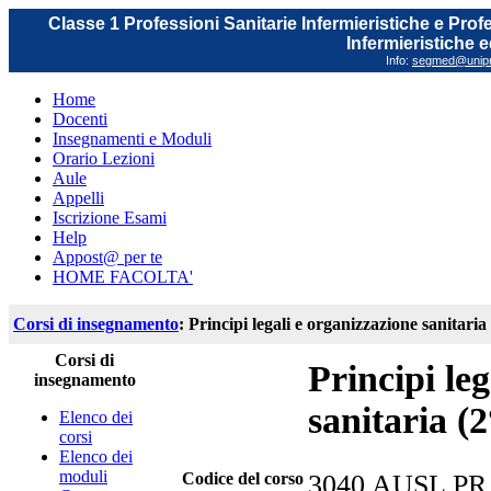
Classe 1 Professioni Sanitarie Infermieristiche e Prof
Infermieristiche 
Info:
segmed@unipr.
Home
Docenti
Insegnamenti e Moduli
Orario Lezioni
Aule
Appelli
Iscrizione Esami
Help
Appost@ per te
HOME FACOLTA'
Corsi di insegnamento
: Principi legali e organizzazione sanitaria
Corsi di
Principi le
insegnamento
sanitaria (
Elenco dei
corsi
Elenco dei
moduli
Codice del corso
3040 AUSL PR