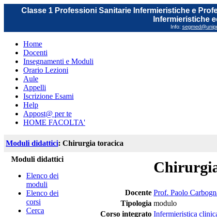
Classe 1 Professioni Sanitarie Infermieristiche e Prof
Infermieristiche 
Info:
segmed@unipr.
Home
Docenti
Insegnamenti e Moduli
Orario Lezioni
Aule
Appelli
Iscrizione Esami
Help
Appost@ per te
HOME FACOLTA'
Moduli didattici
: Chirurgia toracica
Moduli didattici
Chirurgia
Elenco dei
moduli
Docente
Prof. Paolo Carbogn
Elenco dei
corsi
Tipologia
modulo
Cerca
Corso integrato
Infermieristica clini