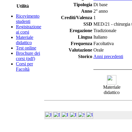
Tipologia
Di base
Utilità
Anno
2° anno
Ricevimento
Crediti/Valenza
1
studenti
SSD
MED/21 - chirurgia 
Registrazione
Erogazione
Tradizionale
ai corsi
Lingua
Italiano
Materiale
didattico
Frequenza
Facoltativa
Test online
Valutazione
Orale
Brochure dei
Storico
Anni precedenti
corsi (pdf)
Corsi per
Facoltà
Materiale
didattico