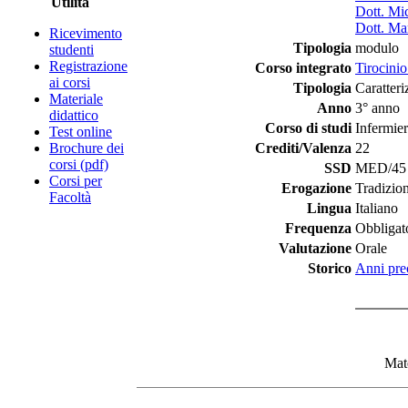
Utilità
Dott. Mi
Dott. Mar
Ricevimento
Tipologia
modulo
studenti
Registrazione
Corso integrato
Tirocini
ai corsi
Tipologia
Caratteri
Materiale
Anno
3° anno
didattico
Corso di studi
Infermie
Test online
Brochure dei
Crediti/Valenza
22
corsi (pdf)
SSD
MED/45 - 
Corsi per
Erogazione
Tradizio
Facoltà
Lingua
Italiano
Frequenza
Obbligat
Valutazione
Orale
Storico
Anni pre
Mate