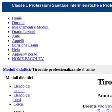
Classe 1 Professioni Sanitarie Infermieristiche e Pro
Home
Docenti
Insegnamenti e Moduli
Orario Lezioni
Aule
Appelli
Iscrizione Esami
Help
Appost@ per te
HOME FACOLTA'
Moduli didattici
: Tirocinio professionalizzante 3° anno
Moduli didattici
Tiro
Elenco dei
moduli
Anno a
Elenco dei
corsi
Cerca
Docente
Vito Serv
Dott. Gi