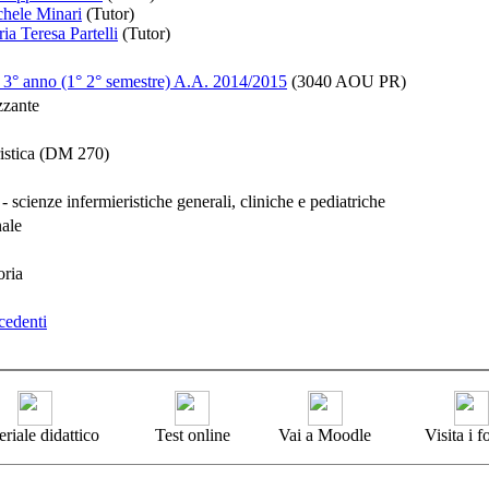
chele Minari
(Tutor)
ia Teresa Partelli
(Tutor)
o 3° anno (1° 2° semestre) A.A. 2014/2015
(3040 AOU PR)
zzante
ristica (DM 270)
scienze infermieristiche generali, cliniche e pediatriche
nale
oria
cedenti
riale didattico
Test online
Vai a Moodle
Visita i 