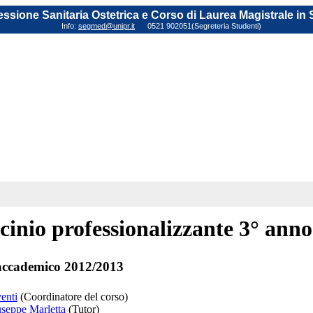
fessione Sanitaria Ostetrica e Corso di Laurea Magistrale in
Info:
segmed@unipr.it
0521 902051(Segreteria Studenti)
cinio professionalizzante 3° anno
ccademico 2012/2013
enti
(Coordinatore del corso)
useppe Marletta
(Tutor)